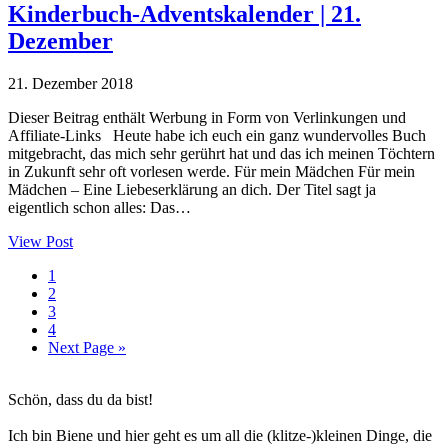
Kinderbuch-Adventskalender | 21.
Dezember
21. Dezember 2018
Dieser Beitrag enthält Werbung in Form von Verlinkungen und
Affiliate-Links Heute habe ich euch ein ganz wundervolles Buch
mitgebracht, das mich sehr gerührt hat und das ich meinen Töchtern
in Zukunft sehr oft vorlesen werde. Für mein Mädchen Für mein
Mädchen – Eine Liebeserklärung an dich. Der Titel sagt ja
eigentlich schon alles: Das…
View Post
Seite
1
Seite
2
Seite
3
Seite
4
Go
Next Page »
to
Haupt-
Schön, dass du da bist!
Sidebar
Ich bin Biene und hier geht es um all die (klitze-)kleinen Dinge, die