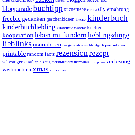
blogger abc
basteln
baby
buchtipp
blogparade
diy
ernährung
bücherliebe
corona
kinderbuch
freebie
gedanken
geschenkideen
internet
kinderbuchliebling
kochen
kinderbuchwoche
leben mit kindern
lieblingsdinge
kooperation
lieblinks
mamaleben
persönliches
morgenroutine
nachhaltigkeit
rezension
rezept
printable
random facts
verlosung
schwangerschaft
spielzeug
thermi-tuesday
thermomix
trotzphase
xmas
weihnachten
zuckerfrei