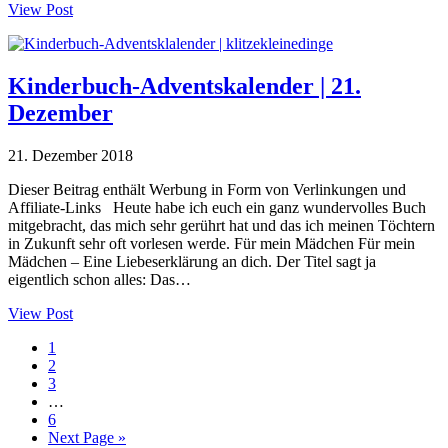
View Post
Kinderbuch-Adventskalender | 21.
Dezember
21. Dezember 2018
Dieser Beitrag enthält Werbung in Form von Verlinkungen und
Affiliate-Links Heute habe ich euch ein ganz wundervolles Buch
mitgebracht, das mich sehr gerührt hat und das ich meinen Töchtern
in Zukunft sehr oft vorlesen werde. Für mein Mädchen Für mein
Mädchen – Eine Liebeserklärung an dich. Der Titel sagt ja
eigentlich schon alles: Das…
View Post
Seite
1
Seite
2
Seite
3
Interim
…
pages
Seite
6
omitted
Go
Next Page »