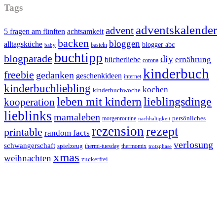
Tags
adventskalender
advent
5 fragen am fünften
achtsamkeit
backen
bloggen
alltagsküche
blogger abc
basteln
baby
buchtipp
blogparade
diy
ernährung
bücherliebe
corona
kinderbuch
freebie
gedanken
geschenkideen
internet
kinderbuchliebling
kochen
kinderbuchwoche
leben mit kindern
lieblingsdinge
kooperation
lieblinks
mamaleben
persönliches
morgenroutine
nachhaltigkeit
rezension
rezept
printable
random facts
verlosung
schwangerschaft
spielzeug
thermi-tuesday
thermomix
trotzphase
xmas
weihnachten
zuckerfrei