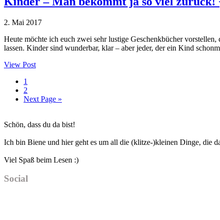
Kinder – Man bekommt ja so viel zurück! 
2. Mai 2017
Heute möchte ich euch zwei sehr lustige Geschenkbücher vorstellen, 
lassen. Kinder sind wunderbar, klar – aber jeder, der ein Kind schonm
View Post
Seite
1
Seite
2
Go
Next Page »
to
Haupt-
Schön, dass du da bist!
Sidebar
Ich bin Biene und hier geht es um all die (klitze-)kleinen Dinge, die
Viel Spaß beim Lesen :)
Social