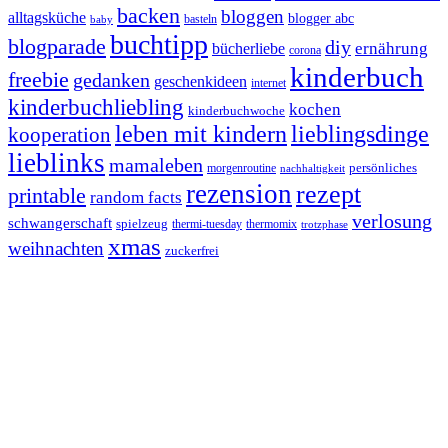
backen
bloggen
alltagsküche
blogger abc
basteln
baby
buchtipp
blogparade
diy
ernährung
bücherliebe
corona
kinderbuch
freebie
gedanken
geschenkideen
internet
kinderbuchliebling
kochen
kinderbuchwoche
leben mit kindern
lieblingsdinge
kooperation
lieblinks
mamaleben
persönliches
morgenroutine
nachhaltigkeit
rezension
rezept
printable
random facts
verlosung
schwangerschaft
spielzeug
thermi-tuesday
thermomix
trotzphase
xmas
weihnachten
zuckerfrei