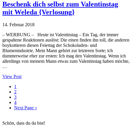
Beschenk dich selbst zum Valentinstag
mit Weleda {Verlosung}
14. Februar 2018
– WERBUNG – Heute ist Valentinstag – Ein Tag, der immer
gespaltene Reaktionen auslöst: Die einen finden ihn toll, die anderen
boykottieren diesen Feiertag der Schokoladen- und
Blumenindustrie. Mein Mann gehört zur letzteren Sorte; ich
dummerweise eher zur ersten: Ich mag den Valentinstag. Wenn ich
allerdings von meinem Mann etwas zum Valentinstag haben möchte,
…
View Post
Seite
1
Seite
2
Seite
3
Seite
4
Go
Next Page »
to
Haupt-
Schön, dass du da bist!
Sidebar