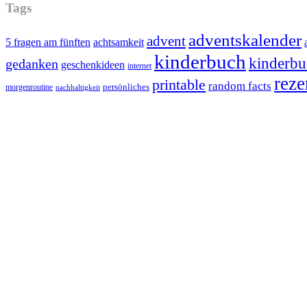
Tags
adventskalender
advent
5 fragen am fünften
achtsamkeit
kinderbuch
kinderbu
gedanken
geschenkideen
internet
reze
printable
random facts
persönliches
morgenroutine
nachhaltigkeit
Footer