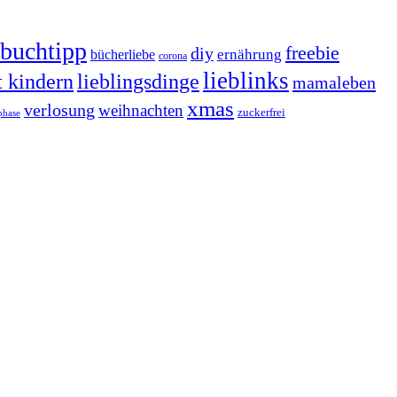
buchtipp
freebie
diy
ernährung
bücherliebe
corona
lieblinks
t kindern
lieblingsdinge
mamaleben
xmas
verlosung
weihnachten
zuckerfrei
phase