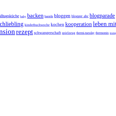
backen
blogparade
bloggen
alltagsküche
blogger abc
basteln
baby
chliebling
leben mi
kooperation
kochen
kinderbuchwoche
nsion
rezept
schwangerschaft
spielzeug
thermi-tuesday
thermomix
trotz