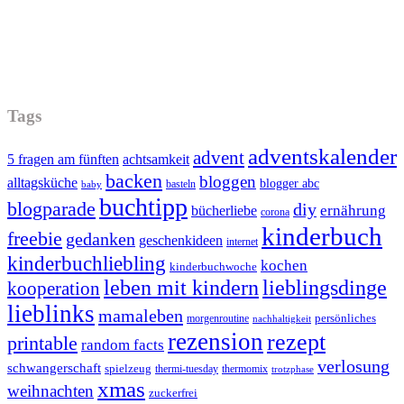
Tags
adventskalender
advent
5 fragen am fünften
achtsamkeit
backen
bloggen
alltagsküche
blogger abc
basteln
baby
buchtipp
blogparade
diy
ernährung
bücherliebe
corona
kinderbuch
freebie
gedanken
geschenkideen
internet
kinderbuchliebling
kochen
kinderbuchwoche
leben mit kindern
lieblingsdinge
kooperation
lieblinks
mamaleben
persönliches
morgenroutine
nachhaltigkeit
rezension
rezept
printable
random facts
verlosung
schwangerschaft
spielzeug
thermi-tuesday
thermomix
trotzphase
xmas
weihnachten
zuckerfrei