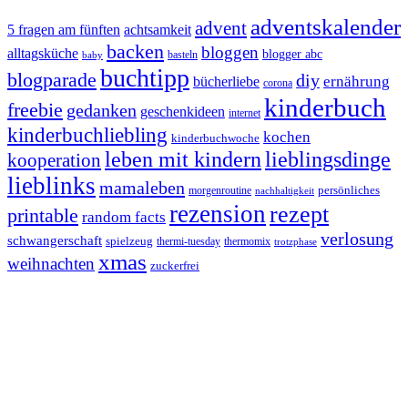
adventskalender
advent
5 fragen am fünften
achtsamkeit
backen
bloggen
alltagsküche
blogger abc
basteln
baby
buchtipp
blogparade
diy
ernährung
bücherliebe
corona
kinderbuch
freebie
gedanken
geschenkideen
internet
kinderbuchliebling
kochen
kinderbuchwoche
leben mit kindern
lieblingsdinge
kooperation
lieblinks
mamaleben
persönliches
morgenroutine
nachhaltigkeit
rezension
rezept
printable
random facts
verlosung
schwangerschaft
spielzeug
thermi-tuesday
thermomix
trotzphase
xmas
weihnachten
zuckerfrei