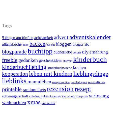
Tags
adventskalender
advent
5 fragen am fünften
achtsamkeit
backen
bloggen
alltagsküche
blogger abc
basteln
baby
buchtipp
blogparade
diy
ernährung
bücherliebe
corona
kinderbuch
freebie
gedanken
geschenkideen
internet
kinderbuchliebling
kochen
kinderbuchwoche
leben mit kindern
lieblingsdinge
kooperation
lieblinks
mamaleben
persönliches
morgenroutine
nachhaltigkeit
rezension
rezept
printable
random facts
verlosung
schwangerschaft
spielzeug
thermi-tuesday
thermomix
trotzphase
xmas
weihnachten
zuckerfrei