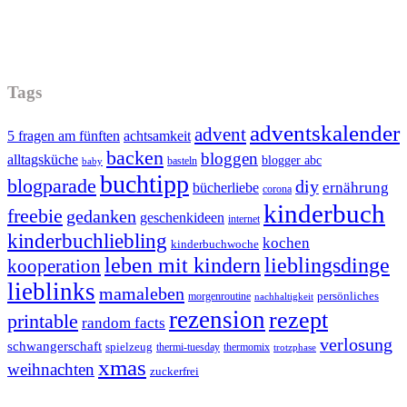
Tags
adventskalender
advent
5 fragen am fünften
achtsamkeit
backen
bloggen
alltagsküche
blogger abc
basteln
baby
buchtipp
blogparade
diy
ernährung
bücherliebe
corona
kinderbuch
freebie
gedanken
geschenkideen
internet
kinderbuchliebling
kochen
kinderbuchwoche
leben mit kindern
lieblingsdinge
kooperation
lieblinks
mamaleben
persönliches
morgenroutine
nachhaltigkeit
rezension
rezept
printable
random facts
verlosung
schwangerschaft
spielzeug
thermi-tuesday
thermomix
trotzphase
xmas
weihnachten
zuckerfrei