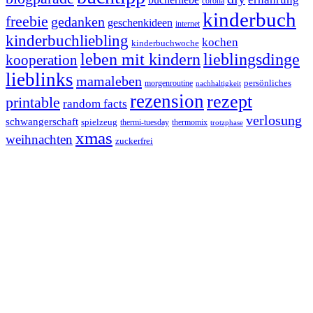
corona
kinderbuch
freebie
gedanken
geschenkideen
internet
kinderbuchliebling
kochen
kinderbuchwoche
leben mit kindern
lieblingsdinge
kooperation
lieblinks
mamaleben
persönliches
morgenroutine
nachhaltigkeit
rezension
rezept
printable
random facts
verlosung
schwangerschaft
spielzeug
thermi-tuesday
thermomix
trotzphase
xmas
weihnachten
zuckerfrei
Footer