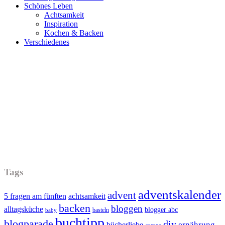
Schönes Leben
Achtsamkeit
Inspiration
Kochen & Backen
Verschiedenes
Tags
adventskalender
advent
5 fragen am fünften
achtsamkeit
backen
bloggen
alltagsküche
blogger abc
basteln
baby
buchtipp
blogparade
diy
ernährung
bücherliebe