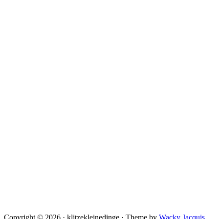
Copyright © 2026 · klitzekleinedinge · Theme by
Wacky Jacquis