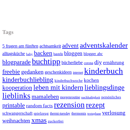
Tags
adventskalender
advent
5 fragen am fünften
achtsamkeit
backen
bloggen
alltagsküche
blogger abc
basteln
baby
buchtipp
blogparade
diy
ernährung
bücherliebe
corona
kinderbuch
freebie
gedanken
geschenkideen
internet
kinderbuchliebling
kochen
kinderbuchwoche
leben mit kindern
lieblingsdinge
kooperation
lieblinks
mamaleben
persönliches
morgenroutine
nachhaltigkeit
rezension
rezept
printable
random facts
verlosung
schwangerschaft
spielzeug
thermi-tuesday
thermomix
trotzphase
xmas
weihnachten
zuckerfrei