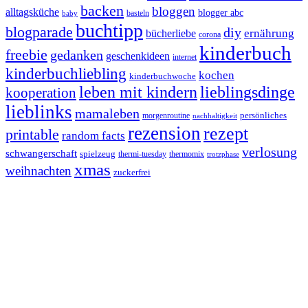
backen
bloggen
alltagsküche
blogger abc
basteln
baby
buchtipp
blogparade
diy
ernährung
bücherliebe
corona
kinderbuch
freebie
gedanken
geschenkideen
internet
kinderbuchliebling
kochen
kinderbuchwoche
leben mit kindern
lieblingsdinge
kooperation
lieblinks
mamaleben
persönliches
morgenroutine
nachhaltigkeit
rezension
rezept
printable
random facts
verlosung
schwangerschaft
spielzeug
thermi-tuesday
thermomix
trotzphase
xmas
weihnachten
zuckerfrei