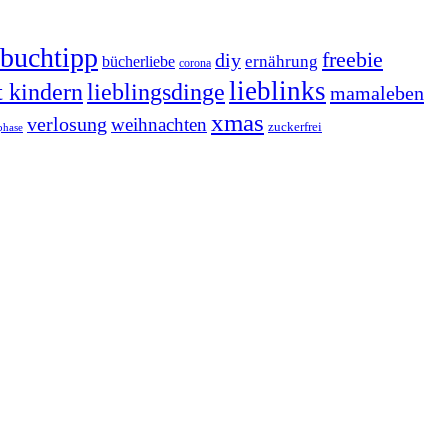
buchtipp
freebie
diy
ernährung
bücherliebe
corona
lieblinks
t kindern
lieblingsdinge
mamaleben
xmas
verlosung
weihnachten
zuckerfrei
phase