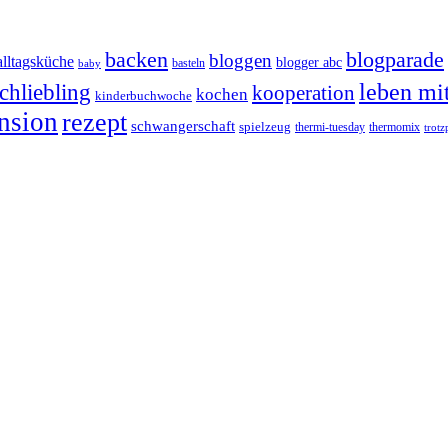
backen
blogparade
bloggen
alltagsküche
blogger abc
basteln
baby
chliebling
leben mi
kooperation
kochen
kinderbuchwoche
nsion
rezept
schwangerschaft
spielzeug
thermi-tuesday
thermomix
trotz