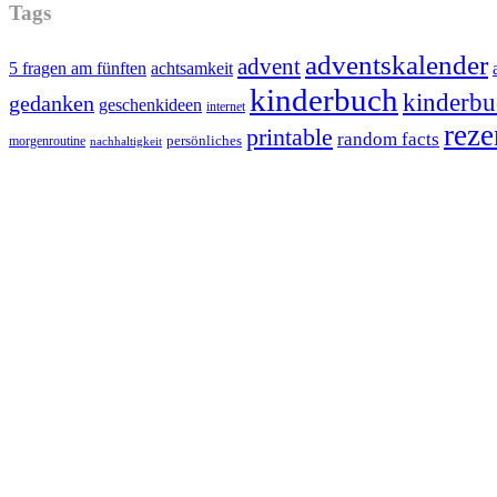
Tags
adventskalender
advent
5 fragen am fünften
achtsamkeit
kinderbuch
kinderbu
gedanken
geschenkideen
internet
reze
printable
random facts
persönliches
morgenroutine
nachhaltigkeit
Footer