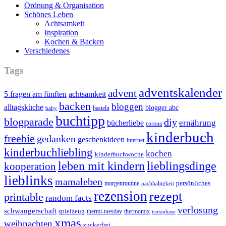
Ordnung & Organisation
Schönes Leben
Achtsamkeit
Inspiration
Kochen & Backen
Verschiedenes
Tags
adventskalender
advent
5 fragen am fünften
achtsamkeit
backen
bloggen
alltagsküche
blogger abc
basteln
baby
buchtipp
blogparade
diy
ernährung
bücherliebe
corona
kinderbuch
freebie
gedanken
geschenkideen
internet
kinderbuchliebling
kochen
kinderbuchwoche
leben mit kindern
lieblingsdinge
kooperation
lieblinks
mamaleben
persönliches
morgenroutine
nachhaltigkeit
rezension
rezept
printable
random facts
verlosung
schwangerschaft
spielzeug
thermi-tuesday
thermomix
trotzphase
xmas
weihnachten
zuckerfrei