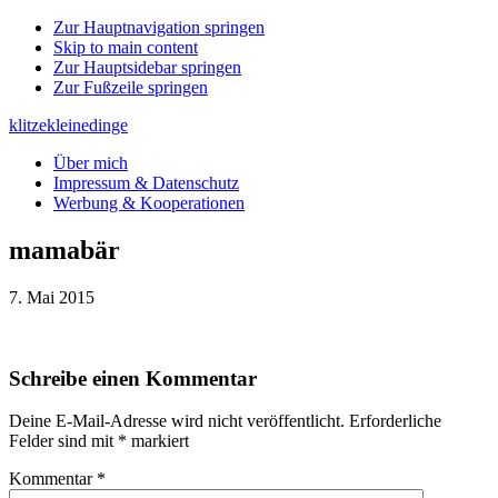
Zur Hauptnavigation springen
Skip to main content
Zur Hauptsidebar springen
Zur Fußzeile springen
klitzekleinedinge
Über mich
Impressum & Datenschutz
Werbung & Kooperationen
mamabär
7. Mai 2015
Leser-
Schreibe einen Kommentar
Interaktionen
Deine E-Mail-Adresse wird nicht veröffentlicht.
Erforderliche
Felder sind mit
*
markiert
Kommentar
*