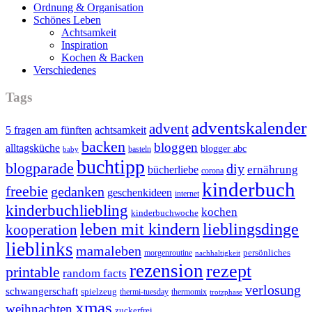
Ordnung & Organisation
Schönes Leben
Achtsamkeit
Inspiration
Kochen & Backen
Verschiedenes
Tags
adventskalender
advent
5 fragen am fünften
achtsamkeit
backen
bloggen
alltagsküche
blogger abc
basteln
baby
buchtipp
blogparade
diy
ernährung
bücherliebe
corona
kinderbuch
freebie
gedanken
geschenkideen
internet
kinderbuchliebling
kochen
kinderbuchwoche
leben mit kindern
lieblingsdinge
kooperation
lieblinks
mamaleben
persönliches
morgenroutine
nachhaltigkeit
rezension
rezept
printable
random facts
verlosung
schwangerschaft
spielzeug
thermi-tuesday
thermomix
trotzphase
xmas
weihnachten
zuckerfrei