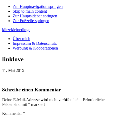
Zur Hauptnavigation springen
Skip to main content
Zur Hauptsidebar springen
Zur Fußzeile springen
klitzekleinedinge
Über mich
Impressum & Datenschutz
Werbung & Kooperationen
linklove
11. Mai 2015
Leser-
Schreibe einen Kommentar
Interaktionen
Deine E-Mail-Adresse wird nicht veröffentlicht.
Erforderliche
Felder sind mit
*
markiert
Kommentar
*