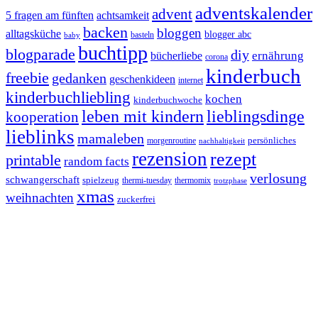
adventskalender
advent
5 fragen am fünften
achtsamkeit
backen
bloggen
alltagsküche
blogger abc
basteln
baby
buchtipp
blogparade
diy
ernährung
bücherliebe
corona
kinderbuch
freebie
gedanken
geschenkideen
internet
kinderbuchliebling
kochen
kinderbuchwoche
leben mit kindern
lieblingsdinge
kooperation
lieblinks
mamaleben
persönliches
morgenroutine
nachhaltigkeit
rezension
rezept
printable
random facts
verlosung
schwangerschaft
spielzeug
thermi-tuesday
thermomix
trotzphase
xmas
weihnachten
zuckerfrei