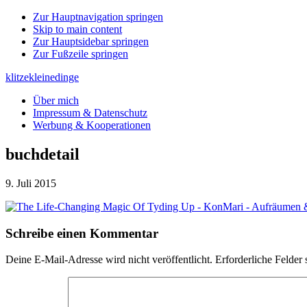
Zur Hauptnavigation springen
Skip to main content
Zur Hauptsidebar springen
Zur Fußzeile springen
klitzekleinedinge
Über mich
Impressum & Datenschutz
Werbung & Kooperationen
buchdetail
9. Juli 2015
Leser-
Schreibe einen Kommentar
Interaktionen
Deine E-Mail-Adresse wird nicht veröffentlicht.
Erforderliche Felder 