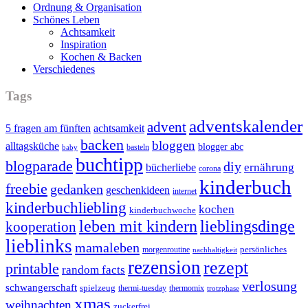
Ordnung & Organisation
Schönes Leben
Achtsamkeit
Inspiration
Kochen & Backen
Verschiedenes
Tags
adventskalender
advent
5 fragen am fünften
achtsamkeit
backen
bloggen
alltagsküche
blogger abc
basteln
baby
buchtipp
blogparade
diy
ernährung
bücherliebe
corona
kinderbuch
freebie
gedanken
geschenkideen
internet
kinderbuchliebling
kochen
kinderbuchwoche
leben mit kindern
lieblingsdinge
kooperation
lieblinks
mamaleben
persönliches
morgenroutine
nachhaltigkeit
rezension
rezept
printable
random facts
verlosung
schwangerschaft
spielzeug
thermi-tuesday
thermomix
trotzphase
xmas
weihnachten
zuckerfrei