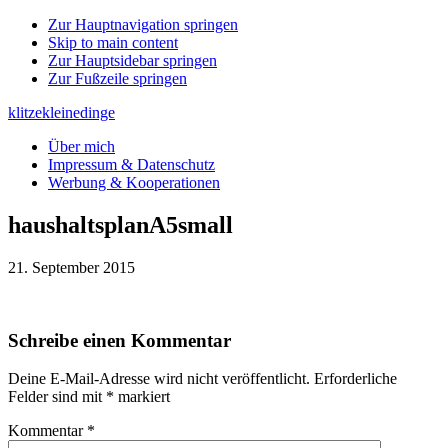
Zur Hauptnavigation springen
Skip to main content
Zur Hauptsidebar springen
Zur Fußzeile springen
klitzekleinedinge
Über mich
Impressum & Datenschutz
Werbung & Kooperationen
haushaltsplanA5small
21. September 2015
Leser-
Schreibe einen Kommentar
Interaktionen
Deine E-Mail-Adresse wird nicht veröffentlicht.
Erforderliche
Felder sind mit
*
markiert
Kommentar
*