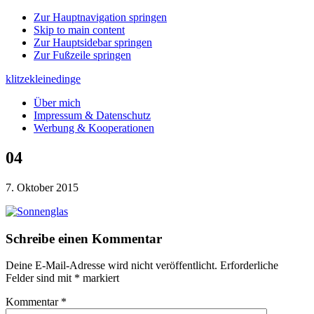
Zur Hauptnavigation springen
Skip to main content
Zur Hauptsidebar springen
Zur Fußzeile springen
klitzekleinedinge
Über mich
Impressum & Datenschutz
Werbung & Kooperationen
04
7. Oktober 2015
Leser-
Schreibe einen Kommentar
Interaktionen
Deine E-Mail-Adresse wird nicht veröffentlicht.
Erforderliche
Felder sind mit
*
markiert
Kommentar
*