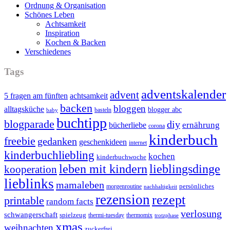
Ordnung & Organisation
Schönes Leben
Achtsamkeit
Inspiration
Kochen & Backen
Verschiedenes
Tags
adventskalender
advent
5 fragen am fünften
achtsamkeit
backen
bloggen
alltagsküche
blogger abc
basteln
baby
buchtipp
blogparade
diy
ernährung
bücherliebe
corona
kinderbuch
freebie
gedanken
geschenkideen
internet
kinderbuchliebling
kochen
kinderbuchwoche
leben mit kindern
lieblingsdinge
kooperation
lieblinks
mamaleben
persönliches
morgenroutine
nachhaltigkeit
rezension
rezept
printable
random facts
verlosung
schwangerschaft
spielzeug
thermi-tuesday
thermomix
trotzphase
xmas
weihnachten
zuckerfrei