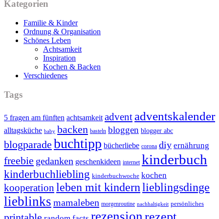
Kategorien
Familie & Kinder
Ordnung & Organisation
Schönes Leben
Achtsamkeit
Inspiration
Kochen & Backen
Verschiedenes
Tags
adventskalender
advent
5 fragen am fünften
achtsamkeit
backen
bloggen
alltagsküche
blogger abc
basteln
baby
buchtipp
blogparade
diy
ernährung
bücherliebe
corona
kinderbuch
freebie
gedanken
geschenkideen
internet
kinderbuchliebling
kochen
kinderbuchwoche
leben mit kindern
lieblingsdinge
kooperation
lieblinks
mamaleben
persönliches
morgenroutine
nachhaltigkeit
rezension
rezept
printable
random facts