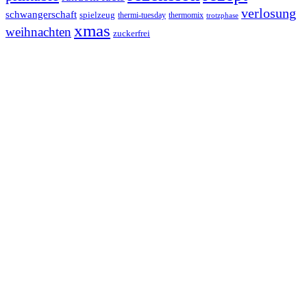
verlosung
schwangerschaft
spielzeug
thermi-tuesday
thermomix
trotzphase
xmas
weihnachten
zuckerfrei
Footer