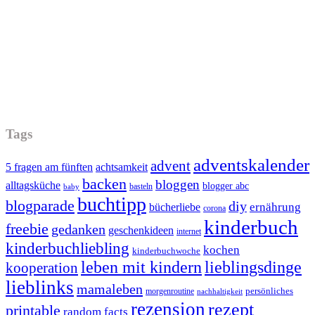
Tags
adventskalender
advent
5 fragen am fünften
achtsamkeit
backen
bloggen
alltagsküche
blogger abc
basteln
baby
buchtipp
blogparade
diy
ernährung
bücherliebe
corona
kinderbuch
freebie
gedanken
geschenkideen
internet
kinderbuchliebling
kochen
kinderbuchwoche
leben mit kindern
lieblingsdinge
kooperation
lieblinks
mamaleben
persönliches
morgenroutine
nachhaltigkeit
rezension
rezept
printable
random facts