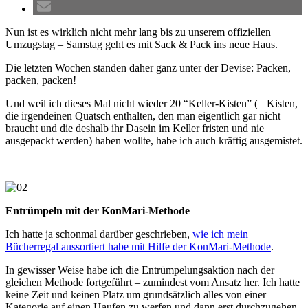
Nun ist es wirklich nicht mehr lang bis zu unserem offiziellen
Umzugstag – Samstag geht es mit Sack & Pack ins neue Haus.
Die letzten Wochen standen daher ganz unter der Devise: Packen,
packen, packen!
Und weil ich dieses Mal nicht wieder 20 “Keller-Kisten” (= Kisten,
die irgendeinen Quatsch enthalten, den man eigentlich gar nicht
braucht und die deshalb ihr Dasein im Keller fristen und nie
ausgepackt werden) haben wollte, habe ich auch kräftig ausgemistet.
Entrümpeln mit der KonMari-Methode
Ich hatte ja schonmal darüber geschrieben,
wie ich mein
Bücherregal aussortiert habe mit Hilfe der KonMari-Methode
.
In gewisser Weise habe ich die Entrümpelungsaktion nach der
gleichen Methode fortgeführt – zumindest vom Ansatz her. Ich hatte
keine Zeit und keinen Platz um grundsätzlich alles von einer
Kategorie auf einen Haufen zu werfen und dann erst durchzugehen.