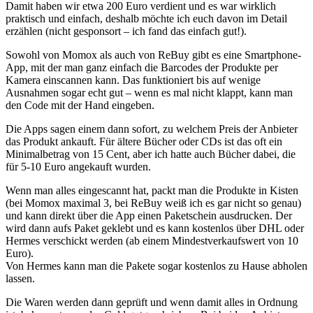
Damit haben wir etwa 200 Euro verdient und es war wirklich
praktisch und einfach, deshalb möchte ich euch davon im Detail
erzählen (nicht gesponsort – ich fand das einfach gut!).
Sowohl von Momox als auch von ReBuy gibt es eine Smartphone-
App, mit der man ganz einfach die Barcodes der Produkte per
Kamera einscannen kann. Das funktioniert bis auf wenige
Ausnahmen sogar echt gut – wenn es mal nicht klappt, kann man
den Code mit der Hand eingeben.
Die Apps sagen einem dann sofort, zu welchem Preis der Anbieter
das Produkt ankauft. Für ältere Bücher oder CDs ist das oft ein
Minimalbetrag von 15 Cent, aber ich hatte auch Bücher dabei, die
für 5-10 Euro angekauft wurden.
Wenn man alles eingescannt hat, packt man die Produkte in Kisten
(bei Momox maximal 3, bei ReBuy weiß ich es gar nicht so genau)
und kann direkt über die App einen Paketschein ausdrucken. Der
wird dann aufs Paket geklebt und es kann kostenlos über DHL oder
Hermes verschickt werden (ab einem Mindestverkaufswert von 10
Euro).
Von Hermes kann man die Pakete sogar kostenlos zu Hause abholen
lassen.
Die Waren werden dann geprüft und wenn damit alles in Ordnung