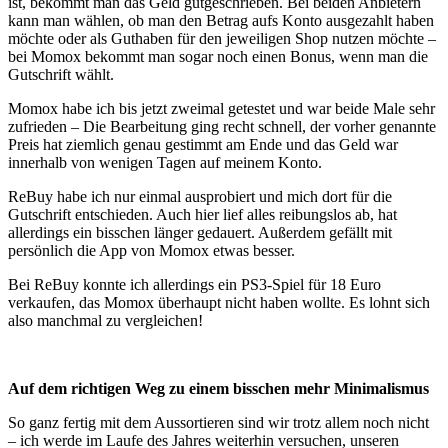
ist, bekommt man das Geld gutgeschrieben. Bei beiden Anbietern
kann man wählen, ob man den Betrag aufs Konto ausgezahlt haben
möchte oder als Guthaben für den jeweiligen Shop nutzen möchte –
bei Momox bekommt man sogar noch einen Bonus, wenn man die
Gutschrift wählt.
Momox habe ich bis jetzt zweimal getestet und war beide Male sehr
zufrieden – Die Bearbeitung ging recht schnell, der vorher genannte
Preis hat ziemlich genau gestimmt am Ende und das Geld war
innerhalb von wenigen Tagen auf meinem Konto.
ReBuy habe ich nur einmal ausprobiert und mich dort für die
Gutschrift entschieden. Auch hier lief alles reibungslos ab, hat
allerdings ein bisschen länger gedauert. Außerdem gefällt mit
persönlich die App von Momox etwas besser.
Bei ReBuy konnte ich allerdings ein PS3-Spiel für 18 Euro
verkaufen, das Momox überhaupt nicht haben wollte. Es lohnt sich
also manchmal zu vergleichen!
Auf dem richtigen Weg zu einem bisschen mehr Minimalismus
So ganz fertig mit dem Aussortieren sind wir trotz allem noch nicht
– ich werde im Laufe des Jahres weiterhin versuchen, unseren