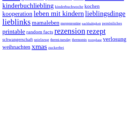
kinderbuchliebling
kochen
kinderbuchwoche
leben mit kindern
lieblingsdinge
kooperation
lieblinks
mamaleben
persönliches
morgenroutine
nachhaltigkeit
rezension
rezept
printable
random facts
verlosung
schwangerschaft
spielzeug
thermi-tuesday
thermomix
trotzphase
xmas
weihnachten
zuckerfrei
Footer