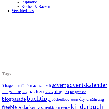
Inspiration
Kochen & Backen
Verschiedenes
Tags
adventskalender
advent
5 fragen am fünften
achtsamkeit
backen
bloggen
alltagsküche
blogger abc
basteln
baby
buchtipp
blogparade
diy
ernährung
bücherliebe
corona
kinderbuch
freebie
gedanken
geschenkideen
internet