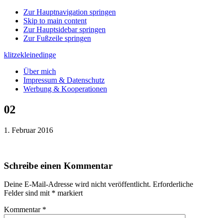
Zur Hauptnavigation springen
Skip to main content
Zur Hauptsidebar springen
Zur Fußzeile springen
klitzekleinedinge
Über mich
Impressum & Datenschutz
Werbung & Kooperationen
02
1. Februar 2016
Leser-
Schreibe einen Kommentar
Interaktionen
Deine E-Mail-Adresse wird nicht veröffentlicht.
Erforderliche
Felder sind mit
*
markiert
Kommentar
*