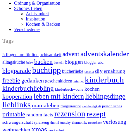
Ordnung & Organisation
Schönes Leben
Achtsamkeit
Inspiration
Kochen & Backen
Verschiedenes
Tags
adventskalender
advent
5 fragen am fünften
achtsamkeit
backen
bloggen
alltagsküche
blogger abc
basteln
baby
buchtipp
blogparade
diy
ernährung
bücherliebe
corona
kinderbuch
freebie
gedanken
geschenkideen
internet
kinderbuchliebling
kochen
kinderbuchwoche
leben mit kindern
lieblingsdinge
kooperation
lieblinks
mamaleben
persönliches
morgenroutine
nachhaltigkeit
rezension
rezept
printable
random facts
verlosung
schwangerschaft
spielzeug
thermi-tuesday
thermomix
trotzphase
xmas
weihnachten
zuckerfrei