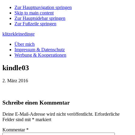
Zur Hauptnavigation springen
Skip to main content
Zur Hauptsidebar springen
Zur Fußzeile springen
klitzekleinedinge
Über mich
Impressum & Datenschutz
Werbung & Kooperationen
kindle03
2. März 2016
Leser-
Schreibe einen Kommentar
Interaktionen
Deine E-Mail-Adresse wird nicht veröffentlicht.
Erforderliche
Felder sind mit
*
markiert
Kommentar
*