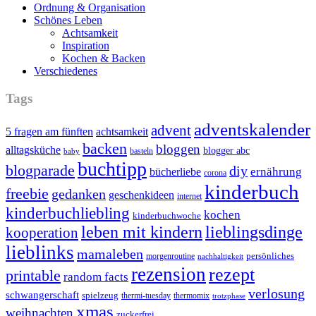
Ordnung & Organisation
Schönes Leben
Achtsamkeit
Inspiration
Kochen & Backen
Verschiedenes
Tags
adventskalender
advent
5 fragen am fünften
achtsamkeit
backen
bloggen
alltagsküche
blogger abc
basteln
baby
buchtipp
blogparade
diy
ernährung
bücherliebe
corona
kinderbuch
freebie
gedanken
geschenkideen
internet
kinderbuchliebling
kochen
kinderbuchwoche
leben mit kindern
lieblingsdinge
kooperation
lieblinks
mamaleben
persönliches
morgenroutine
nachhaltigkeit
rezension
rezept
printable
random facts
verlosung
schwangerschaft
spielzeug
thermi-tuesday
thermomix
trotzphase
xmas
weihnachten
zuckerfrei