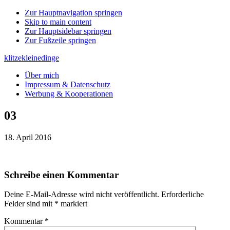
Zur Hauptnavigation springen
Skip to main content
Zur Hauptsidebar springen
Zur Fußzeile springen
klitzekleinedinge
Über mich
Impressum & Datenschutz
Werbung & Kooperationen
03
18. April 2016
Leser-
Schreibe einen Kommentar
Interaktionen
Deine E-Mail-Adresse wird nicht veröffentlicht.
Erforderliche
Felder sind mit
*
markiert
Kommentar
*