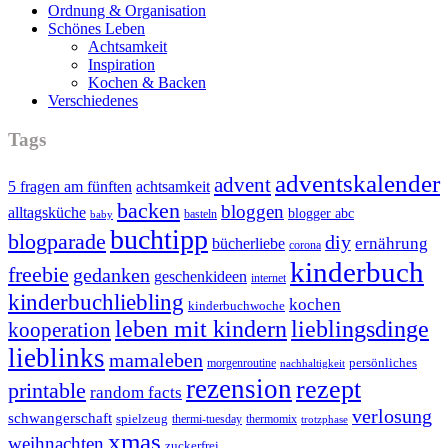
Ordnung & Organisation
Schönes Leben
Achtsamkeit
Inspiration
Kochen & Backen
Verschiedenes
Tags
adventskalender
advent
5 fragen am fünften
achtsamkeit
backen
bloggen
alltagsküche
blogger abc
basteln
baby
buchtipp
blogparade
diy
ernährung
bücherliebe
corona
kinderbuch
freebie
gedanken
geschenkideen
internet
kinderbuchliebling
kochen
kinderbuchwoche
leben mit kindern
lieblingsdinge
kooperation
lieblinks
mamaleben
persönliches
morgenroutine
nachhaltigkeit
rezension
rezept
printable
random facts
verlosung
schwangerschaft
spielzeug
thermi-tuesday
thermomix
trotzphase
xmas
weihnachten
zuckerfrei