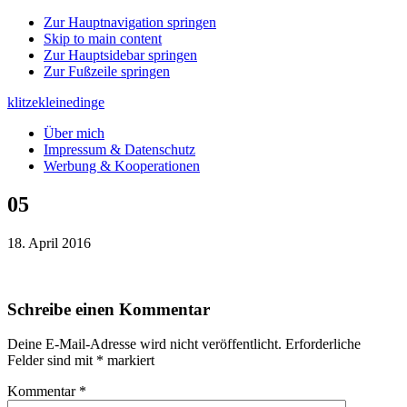
Zur Hauptnavigation springen
Skip to main content
Zur Hauptsidebar springen
Zur Fußzeile springen
klitzekleinedinge
Über mich
Impressum & Datenschutz
Werbung & Kooperationen
05
18. April 2016
Leser-
Schreibe einen Kommentar
Interaktionen
Deine E-Mail-Adresse wird nicht veröffentlicht.
Erforderliche
Felder sind mit
*
markiert
Kommentar
*