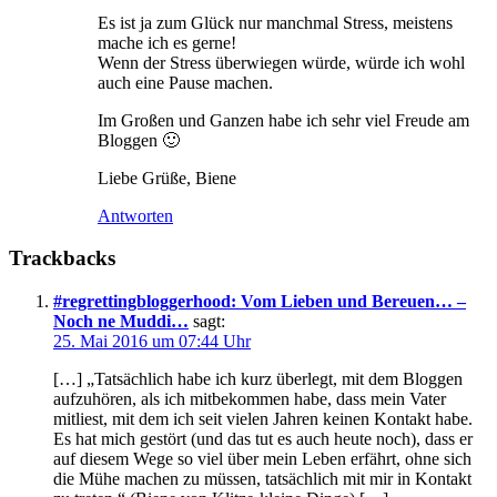
Es ist ja zum Glück nur manchmal Stress, meistens
mache ich es gerne!
Wenn der Stress überwiegen würde, würde ich wohl
auch eine Pause machen.
Im Großen und Ganzen habe ich sehr viel Freude am
Bloggen 🙂
Liebe Grüße, Biene
Antworten
Trackbacks
#regrettingbloggerhood: Vom Lieben und Bereuen… –
Noch ne Muddi…
sagt:
25. Mai 2016 um 07:44 Uhr
[…] „Tatsächlich habe ich kurz überlegt, mit dem Bloggen
aufzuhören, als ich mitbekommen habe, dass mein Vater
mitliest, mit dem ich seit vielen Jahren keinen Kontakt habe.
Es hat mich gestört (und das tut es auch heute noch), dass er
auf diesem Wege so viel über mein Leben erfährt, ohne sich
die Mühe machen zu müssen, tatsächlich mit mir in Kontakt