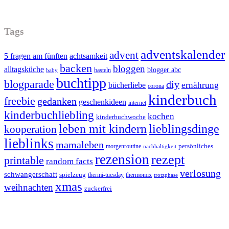
Tags
adventskalender
advent
5 fragen am fünften
achtsamkeit
backen
bloggen
alltagsküche
blogger abc
basteln
baby
buchtipp
blogparade
diy
ernährung
bücherliebe
corona
kinderbuch
freebie
gedanken
geschenkideen
internet
kinderbuchliebling
kochen
kinderbuchwoche
leben mit kindern
lieblingsdinge
kooperation
lieblinks
mamaleben
persönliches
morgenroutine
nachhaltigkeit
rezension
rezept
printable
random facts
verlosung
schwangerschaft
spielzeug
thermi-tuesday
thermomix
trotzphase
xmas
weihnachten
zuckerfrei