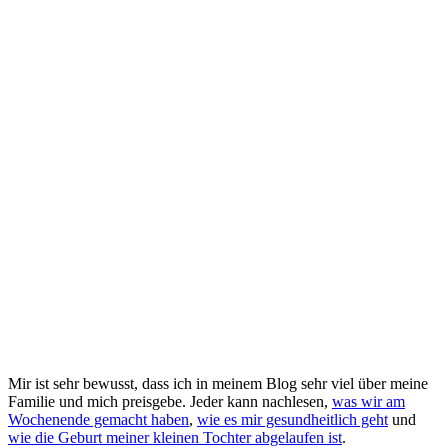
Mir ist sehr bewusst, dass ich in meinem Blog sehr viel über meine
Familie und mich preisgebe. Jeder kann nachlesen,
was wir am
Wochenende gemacht haben
,
wie es mir gesundheitlich geht
und
wie die Geburt meiner kleinen Tochter abgelaufen ist
.