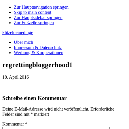
Zur Hauptnavigation springen
Skip to main content
Zur Hauptsidebar springen
Zur Fußzeile springen
klitzekleinedinge
Über mich
Impressum & Datenschutz
Werbung & Kooperationen
regrettingbloggerhood1
18. April 2016
Leser-
Schreibe einen Kommentar
Interaktionen
Deine E-Mail-Adresse wird nicht veröffentlicht.
Erforderliche
Felder sind mit
*
markiert
Kommentar
*