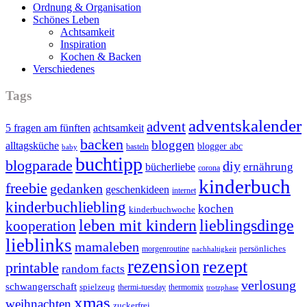
Ordnung & Organisation
Schönes Leben
Achtsamkeit
Inspiration
Kochen & Backen
Verschiedenes
Tags
adventskalender
advent
5 fragen am fünften
achtsamkeit
backen
bloggen
alltagsküche
blogger abc
basteln
baby
buchtipp
blogparade
diy
ernährung
bücherliebe
corona
kinderbuch
freebie
gedanken
geschenkideen
internet
kinderbuchliebling
kochen
kinderbuchwoche
leben mit kindern
lieblingsdinge
kooperation
lieblinks
mamaleben
persönliches
morgenroutine
nachhaltigkeit
rezension
rezept
printable
random facts
verlosung
schwangerschaft
spielzeug
thermi-tuesday
thermomix
trotzphase
xmas
weihnachten
zuckerfrei