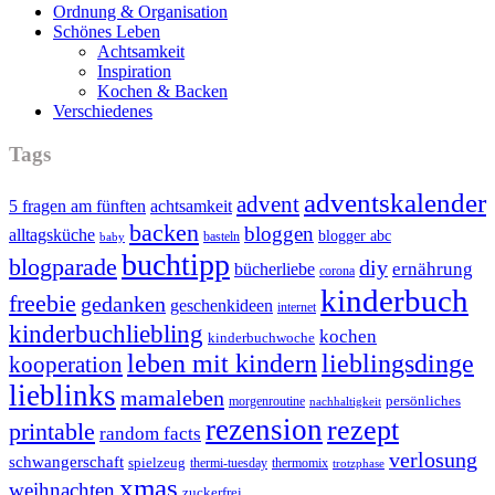
Ordnung & Organisation
Schönes Leben
Achtsamkeit
Inspiration
Kochen & Backen
Verschiedenes
Tags
adventskalender
advent
5 fragen am fünften
achtsamkeit
backen
bloggen
alltagsküche
blogger abc
basteln
baby
buchtipp
blogparade
diy
ernährung
bücherliebe
corona
kinderbuch
freebie
gedanken
geschenkideen
internet
kinderbuchliebling
kochen
kinderbuchwoche
leben mit kindern
lieblingsdinge
kooperation
lieblinks
mamaleben
persönliches
morgenroutine
nachhaltigkeit
rezension
rezept
printable
random facts
verlosung
schwangerschaft
spielzeug
thermi-tuesday
thermomix
trotzphase
xmas
weihnachten
zuckerfrei