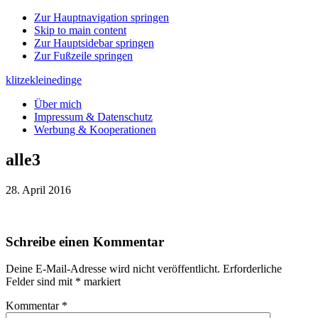
Zur Hauptnavigation springen
Skip to main content
Zur Hauptsidebar springen
Zur Fußzeile springen
klitzekleinedinge
Über mich
Impressum & Datenschutz
Werbung & Kooperationen
alle3
28. April 2016
Leser-
Schreibe einen Kommentar
Interaktionen
Deine E-Mail-Adresse wird nicht veröffentlicht.
Erforderliche
Felder sind mit
*
markiert
Kommentar
*