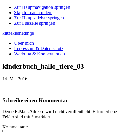
Zur Hauptnavigation springen
Skip to main content
Zur Hauptsidebar springen
Zur Fußzeile springen
klitzekleinedinge
Über mich
Impressum & Datenschutz
Werbung & Kooperationen
kinderbuch_hallo_tiere_03
14. Mai 2016
Leser-
Schreibe einen Kommentar
Interaktionen
Deine E-Mail-Adresse wird nicht veröffentlicht.
Erforderliche
Felder sind mit
*
markiert
Kommentar
*