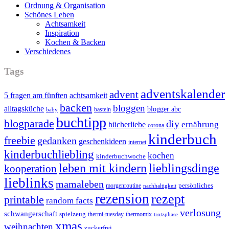
Ordnung & Organisation
Schönes Leben
Achtsamkeit
Inspiration
Kochen & Backen
Verschiedenes
Tags
adventskalender
advent
5 fragen am fünften
achtsamkeit
backen
bloggen
alltagsküche
blogger abc
basteln
baby
buchtipp
blogparade
diy
ernährung
bücherliebe
corona
kinderbuch
freebie
gedanken
geschenkideen
internet
kinderbuchliebling
kochen
kinderbuchwoche
leben mit kindern
lieblingsdinge
kooperation
lieblinks
mamaleben
persönliches
morgenroutine
nachhaltigkeit
rezension
rezept
printable
random facts
verlosung
schwangerschaft
spielzeug
thermi-tuesday
thermomix
trotzphase
xmas
weihnachten
zuckerfrei