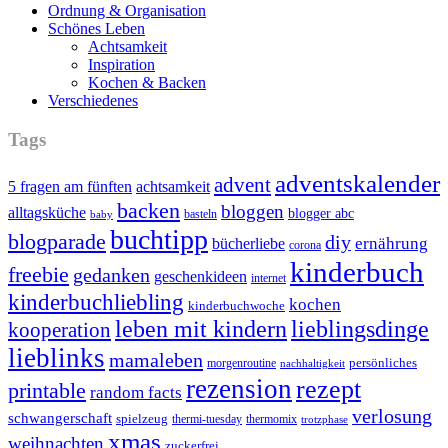
Ordnung & Organisation
Schönes Leben
Achtsamkeit
Inspiration
Kochen & Backen
Verschiedenes
Tags
adventskalender
advent
5 fragen am fünften
achtsamkeit
backen
bloggen
alltagsküche
blogger abc
basteln
baby
buchtipp
blogparade
diy
ernährung
bücherliebe
corona
kinderbuch
freebie
gedanken
geschenkideen
internet
kinderbuchliebling
kochen
kinderbuchwoche
leben mit kindern
lieblingsdinge
kooperation
lieblinks
mamaleben
persönliches
morgenroutine
nachhaltigkeit
rezension
rezept
printable
random facts
verlosung
schwangerschaft
spielzeug
thermi-tuesday
thermomix
trotzphase
xmas
weihnachten
zuckerfrei