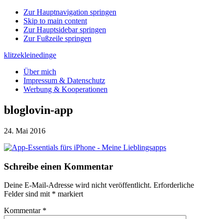
Zur Hauptnavigation springen
Skip to main content
Zur Hauptsidebar springen
Zur Fußzeile springen
klitzekleinedinge
Über mich
Impressum & Datenschutz
Werbung & Kooperationen
bloglovin-app
24. Mai 2016
Leser-
Schreibe einen Kommentar
Interaktionen
Deine E-Mail-Adresse wird nicht veröffentlicht.
Erforderliche
Felder sind mit
*
markiert
Kommentar
*