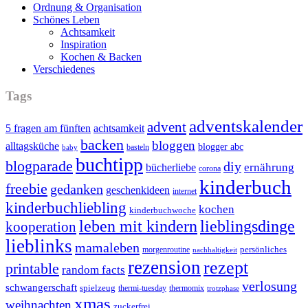
Ordnung & Organisation
Schönes Leben
Achtsamkeit
Inspiration
Kochen & Backen
Verschiedenes
Tags
adventskalender
advent
5 fragen am fünften
achtsamkeit
backen
bloggen
alltagsküche
blogger abc
basteln
baby
buchtipp
blogparade
diy
ernährung
bücherliebe
corona
kinderbuch
freebie
gedanken
geschenkideen
internet
kinderbuchliebling
kochen
kinderbuchwoche
leben mit kindern
lieblingsdinge
kooperation
lieblinks
mamaleben
persönliches
morgenroutine
nachhaltigkeit
rezension
rezept
printable
random facts
verlosung
schwangerschaft
spielzeug
thermi-tuesday
thermomix
trotzphase
xmas
weihnachten
zuckerfrei