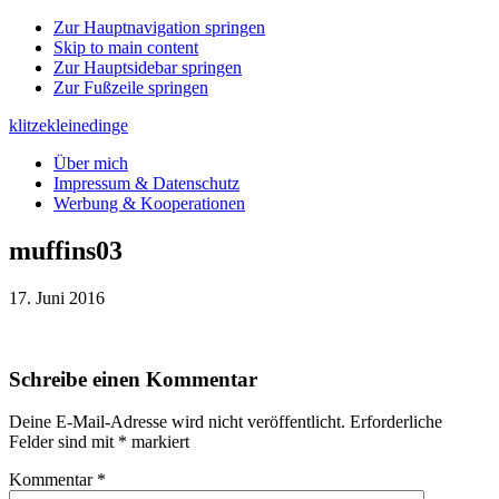
Zur Hauptnavigation springen
Skip to main content
Zur Hauptsidebar springen
Zur Fußzeile springen
klitzekleinedinge
Über mich
Impressum & Datenschutz
Werbung & Kooperationen
muffins03
17. Juni 2016
Leser-
Schreibe einen Kommentar
Interaktionen
Deine E-Mail-Adresse wird nicht veröffentlicht.
Erforderliche
Felder sind mit
*
markiert
Kommentar
*