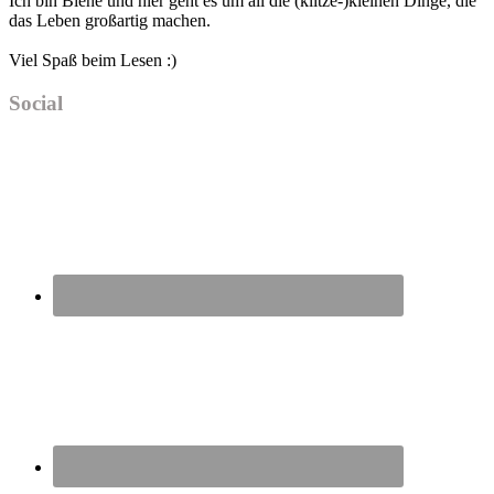
Ich bin Biene und hier geht es um all die (klitze-)kleinen Dinge, die
das Leben großartig machen.
Viel Spaß beim Lesen :)
Social