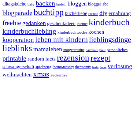
backen
bloggen
alltagsküche
blogger abc
basteln
baby
buchtipp
blogparade
diy
ernährung
bücherliebe
corona
kinderbuch
freebie
gedanken
geschenkideen
internet
kinderbuchliebling
kochen
kinderbuchwoche
leben mit kindern
lieblingsdinge
kooperation
lieblinks
mamaleben
persönliches
morgenroutine
nachhaltigkeit
rezension
rezept
printable
random facts
verlosung
schwangerschaft
spielzeug
thermi-tuesday
thermomix
trotzphase
xmas
weihnachten
zuckerfrei