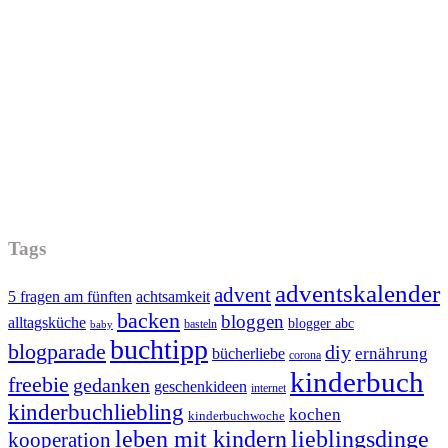
Tags
adventskalender
advent
5 fragen am fünften
achtsamkeit
backen
bloggen
alltagsküche
blogger abc
basteln
baby
buchtipp
blogparade
diy
ernährung
bücherliebe
corona
kinderbuch
freebie
gedanken
geschenkideen
internet
kinderbuchliebling
kochen
kinderbuchwoche
leben mit kindern
lieblingsdinge
kooperation