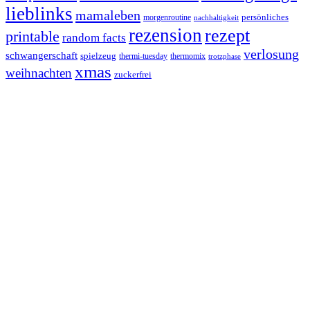
lieblinks
mamaleben
persönliches
morgenroutine
nachhaltigkeit
rezension
rezept
printable
random facts
verlosung
schwangerschaft
spielzeug
thermi-tuesday
thermomix
trotzphase
xmas
weihnachten
zuckerfrei
Footer