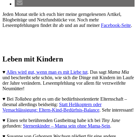
Jeden Monat stelle ich euch hier meine gerngelesenen Artikel,
Blogbeiträge und Netzfundstücke vor. Noch mehr
Leseempfehlungen findet ihr ab und an auf meiner
Facebook-Seite
.
Leben mit Kindern
♥
Alles wird gut, wenn man es mit Liebe tut
. Das sagt
Mama Mia
und beschreibt sehr schön, wie sich die Dinge mit Kindern im Laufe
der Jahre verändern. Leseempfehlung vor allem für verzweifelte
Neumütter!
♥ Bei
Tollabea
geht es um die bedürfnisorientierte Elternschaft –
diesmal allerdings beidseitig:
Statt Helikoptern oder
Vernachlässigung: Eltern-Kind-Bedürfnis-Balance
. Sehr interessant!
♥ Einen sehr berührenden Gastbeitrag habe ich bei
Tiny Jane
gefunden:
Sternenkinder – Mama sein ohne Mama-Sein
.
♥ Susanne von
Geborgen Wachsen
plädiert für eine andere