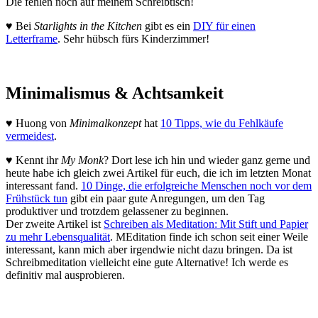
Die fehlen noch auf meinem Schreibtisch!
♥ Bei
Starlights in the Kitchen
gibt es ein
DIY für einen
Letterframe
. Sehr hübsch fürs Kinderzimmer!
Minimalismus & Achtsamkeit
♥ Huong von
Minimalkonzept
hat
10 Tipps, wie du Fehlkäufe
vermeidest
.
♥ Kennt ihr
My Monk
? Dort lese ich hin und wieder ganz gerne und
heute habe ich gleich zwei Artikel für euch, die ich im letzten Monat
interessant fand.
10 Dinge, die erfolgreiche Menschen noch vor dem
Frühstück tun
gibt ein paar gute Anregungen, um den Tag
produktiver und trotzdem gelassener zu beginnen.
Der zweite Artikel ist
Schreiben als Meditation: Mit Stift und Papier
zu mehr Lebensqualität
. MEditation finde ich schon seit einer Weile
interessant, kann mich aber irgendwie nicht dazu bringen. Da ist
Schreibmeditation vielleicht eine gute Alternative! Ich werde es
definitiv mal ausprobieren.