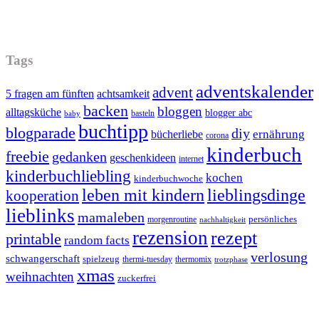
Tags
adventskalender
advent
5 fragen am fünften
achtsamkeit
backen
bloggen
alltagsküche
blogger abc
basteln
baby
buchtipp
blogparade
diy
ernährung
bücherliebe
corona
kinderbuch
freebie
gedanken
geschenkideen
internet
kinderbuchliebling
kochen
kinderbuchwoche
leben mit kindern
lieblingsdinge
kooperation
lieblinks
mamaleben
persönliches
morgenroutine
nachhaltigkeit
rezension
rezept
printable
random facts
verlosung
schwangerschaft
spielzeug
thermi-tuesday
thermomix
trotzphase
xmas
weihnachten
zuckerfrei