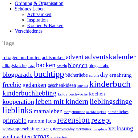
Ordnung & Organisation
Schönes Leben
Achtsamkeit
Inspiration
Kochen & Backen
Verschiedenes
Tags
adventskalender
advent
5 fragen am fünften
achtsamkeit
backen
bloggen
alltagsküche
blogger abc
basteln
baby
buchtipp
blogparade
diy
ernährung
bücherliebe
corona
kinderbuch
freebie
gedanken
geschenkideen
internet
kinderbuchliebling
kochen
kinderbuchwoche
leben mit kindern
lieblingsdinge
kooperation
lieblinks
mamaleben
persönliches
morgenroutine
nachhaltigkeit
rezension
rezept
printable
random facts
verlosung
schwangerschaft
spielzeug
thermi-tuesday
thermomix
trotzphase
xmas
weihnachten
zuckerfrei