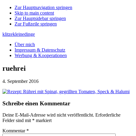
Zur Hauptnavigation springen
Skip to main content
Zur Hauptsidebar springen
Zur Fußzeile springen
klitzekleinedinge
Über mich
Impressum & Datenschutz
Werbung & Kooperationen
ruehrei
4. September 2016
Leser-
Schreibe einen Kommentar
Interaktionen
Deine E-Mail-Adresse wird nicht veröffentlicht.
Erforderliche
Felder sind mit
*
markiert
Kommentar
*