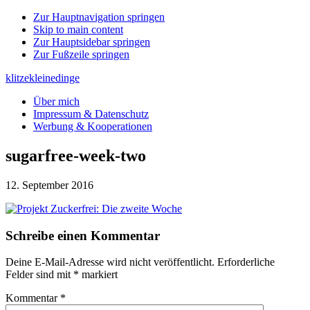
Zur Hauptnavigation springen
Skip to main content
Zur Hauptsidebar springen
Zur Fußzeile springen
klitzekleinedinge
Über mich
Impressum & Datenschutz
Werbung & Kooperationen
sugarfree-week-two
12. September 2016
Leser-
Schreibe einen Kommentar
Interaktionen
Deine E-Mail-Adresse wird nicht veröffentlicht.
Erforderliche
Felder sind mit
*
markiert
Kommentar
*