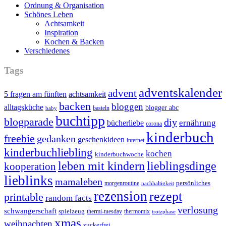
Ordnung & Organisation
Schönes Leben
Achtsamkeit
Inspiration
Kochen & Backen
Verschiedenes
Tags
adventskalender
advent
5 fragen am fünften
achtsamkeit
backen
bloggen
alltagsküche
blogger abc
basteln
baby
buchtipp
blogparade
diy
ernährung
bücherliebe
corona
kinderbuch
freebie
gedanken
geschenkideen
internet
kinderbuchliebling
kochen
kinderbuchwoche
leben mit kindern
lieblingsdinge
kooperation
lieblinks
mamaleben
persönliches
morgenroutine
nachhaltigkeit
rezension
rezept
printable
random facts
verlosung
schwangerschaft
spielzeug
thermi-tuesday
thermomix
trotzphase
xmas
weihnachten
zuckerfrei