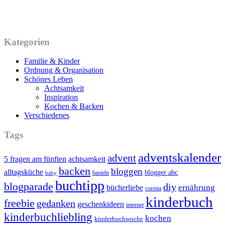
Kategorien
Familie & Kinder
Ordnung & Organisation
Schönes Leben
Achtsamkeit
Inspiration
Kochen & Backen
Verschiedenes
Tags
adventskalender
advent
5 fragen am fünften
achtsamkeit
backen
bloggen
alltagsküche
blogger abc
basteln
baby
buchtipp
blogparade
diy
ernährung
bücherliebe
corona
kinderbuch
freebie
gedanken
geschenkideen
internet
kinderbuchliebling
kochen
kinderbuchwoche