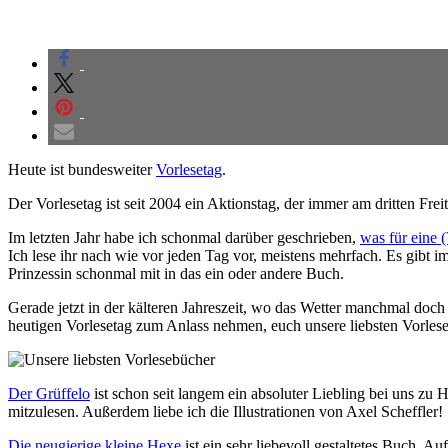
Heute ist bundesweiter
Vorlesetag
.
Der Vorlesetag ist seit 2004 ein Aktionstag, der immer am dritten Frei
Im letzten Jahr habe ich schonmal darüber geschrieben,
was für eine (
Ich lese ihr nach wie vor jeden Tag vor, meistens mehrfach. Es gibt
Prinzessin schonmal mit in das ein oder andere Buch.
Gerade jetzt in der kälteren Jahreszeit, wo das Wetter manchmal do
heutigen Vorlesetag zum Anlass nehmen, euch unsere liebsten Vorles
Der Grüffelo
ist schon seit langem ein absoluter Liebling bei uns z
mitzulesen. Außerdem liebe ich die Illustrationen von Axel Scheffler!
Die neugierige kleine Hexe
ist ein sehr liebevoll gestaltetes Buch. 