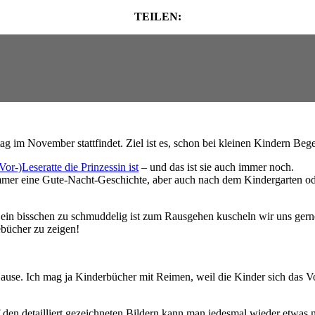
TEILEN:
tag im November stattfindet. Ziel ist es, schon bei kleinen Kindern Beg
Vor-)Leseratte die Prinzessin ist
– und das ist sie auch immer noch.
 immer eine Gute-Nacht-Geschichte, aber auch nach dem Kindergarten od
ch ein bisschen zu schmuddelig ist zum Rausgehen kuscheln wir uns ge
ebücher zu zeigen!
u Hause. Ich mag ja Kinderbücher mit Reimen, weil die Kinder sich da
Auf den detailliert gezeichneten Bildern kann man jedesmal wieder etwas