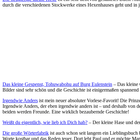
durch die verschiedenen Stockwerke eines Hexenhauses geht und in je
Das kleine Gespenst, Tohuwabohu auf Burg Eulenstein
– Das kleine G
Bilder sind sehr schön und die Geschichte ist einigermaßen spannend (
Irgendwie Anders
ist mein neuer absoluter Vorlese-Favorit! Die Pri
Irgendwie Anders, der eben irgendwie anders ist – und deshalb von de
beiden werden Freunde. Eine wirklich bezaubernde Geschichte!
Weißt du eigentlich, wie lieb ich Dich hab?
– Der kleine Hase und der 
Die große Wörterfabrik
ist auch schon seit langem ein Lieblingsbuch
Worte kostbar und das Reden teuer. Dort lebt Paul und er möchte Mar