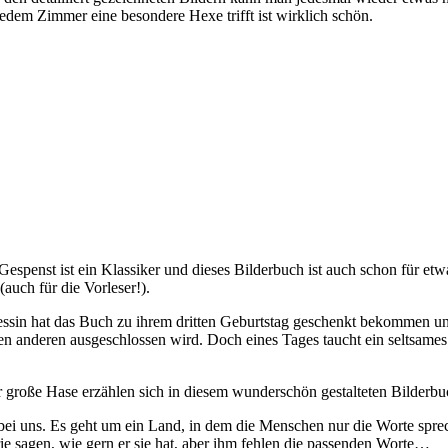
dem Zimmer eine besondere Hexe trifft ist wirklich schön.
espenst ist ein Klassiker und dieses Bilderbuch ist auch schon für etwa
auch für die Vorleser!).
nzessin hat das Buch zu ihrem dritten Geburtstag geschenkt bekommen 
n anderen ausgeschlossen wird. Doch eines Tages taucht ein seltsames 
große Hase erzählen sich in diesem wunderschön gestalteten Bilderbuch
 bei uns. Es geht um ein Land, in dem die Menschen nur die Worte spre
ie sagen, wie gern er sie hat, aber ihm fehlen die passenden Worte…