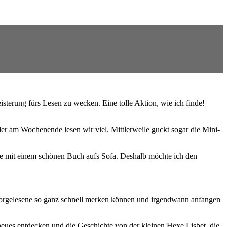
eisterung fürs Lesen zu wecken. Eine tolle Aktion, wie ich finde!
er am Wochenende lesen wir viel. Mittlerweile guckt sogar die Mini-
rne mit einem schönen Buch aufs Sofa. Deshalb möchte ich den
s Vorgelesene so ganz schnell merken können und irgendwann anfangen
 neues entdecken und die Geschichte von der kleinen Hexe Lisbet, die