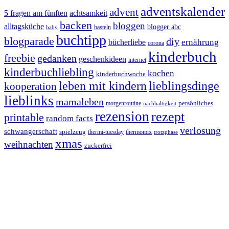
adventskalender
advent
5 fragen am fünften
achtsamkeit
backen
bloggen
alltagsküche
blogger abc
basteln
baby
buchtipp
blogparade
diy
ernährung
bücherliebe
corona
kinderbuch
freebie
gedanken
geschenkideen
internet
kinderbuchliebling
kochen
kinderbuchwoche
leben mit kindern
lieblingsdinge
kooperation
lieblinks
mamaleben
persönliches
morgenroutine
nachhaltigkeit
rezension
rezept
printable
random facts
verlosung
schwangerschaft
spielzeug
thermi-tuesday
thermomix
trotzphase
xmas
weihnachten
zuckerfrei