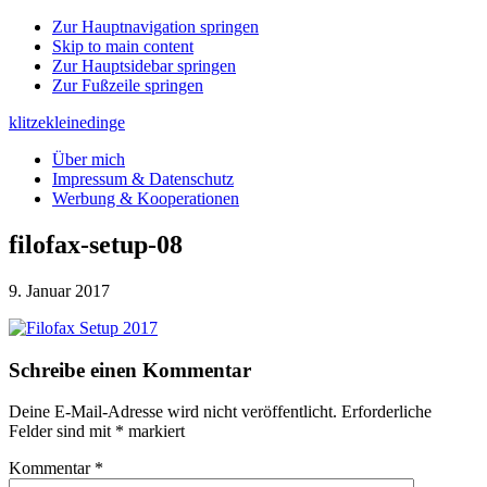
Zur Hauptnavigation springen
Skip to main content
Zur Hauptsidebar springen
Zur Fußzeile springen
klitzekleinedinge
Über mich
Impressum & Datenschutz
Werbung & Kooperationen
filofax-setup-08
9. Januar 2017
Leser-
Schreibe einen Kommentar
Interaktionen
Deine E-Mail-Adresse wird nicht veröffentlicht.
Erforderliche
Felder sind mit
*
markiert
Kommentar
*