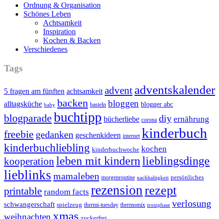
Ordnung & Organisation
Schönes Leben
Achtsamkeit
Inspiration
Kochen & Backen
Verschiedenes
Tags
adventskalender
advent
5 fragen am fünften
achtsamkeit
backen
bloggen
alltagsküche
blogger abc
basteln
baby
buchtipp
blogparade
diy
ernährung
bücherliebe
corona
kinderbuch
freebie
gedanken
geschenkideen
internet
kinderbuchliebling
kochen
kinderbuchwoche
leben mit kindern
lieblingsdinge
kooperation
lieblinks
mamaleben
persönliches
morgenroutine
nachhaltigkeit
rezension
rezept
printable
random facts
verlosung
schwangerschaft
spielzeug
thermi-tuesday
thermomix
trotzphase
xmas
weihnachten
zuckerfrei