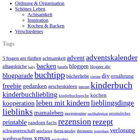
Ordnung & Organisation
Schönes Leben
Achtsamkeit
Inspiration
Kochen & Backen
Verschiedenes
Tags
adventskalender
advent
5 fragen am fünften
achtsamkeit
backen
bloggen
alltagsküche
blogger abc
basteln
baby
buchtipp
blogparade
diy
ernährung
bücherliebe
corona
kinderbuch
freebie
gedanken
geschenkideen
internet
kinderbuchliebling
kochen
kinderbuchwoche
leben mit kindern
lieblingsdinge
kooperation
lieblinks
mamaleben
persönliches
morgenroutine
nachhaltigkeit
rezension
rezept
printable
random facts
verlosung
schwangerschaft
spielzeug
thermi-tuesday
thermomix
trotzphase
xmas
weihnachten
zuckerfrei