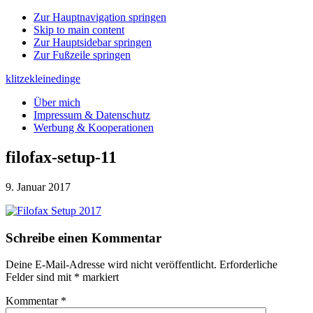
Zur Hauptnavigation springen
Skip to main content
Zur Hauptsidebar springen
Zur Fußzeile springen
klitzekleinedinge
Über mich
Impressum & Datenschutz
Werbung & Kooperationen
filofax-setup-11
9. Januar 2017
Leser-
Schreibe einen Kommentar
Interaktionen
Deine E-Mail-Adresse wird nicht veröffentlicht.
Erforderliche
Felder sind mit
*
markiert
Kommentar
*