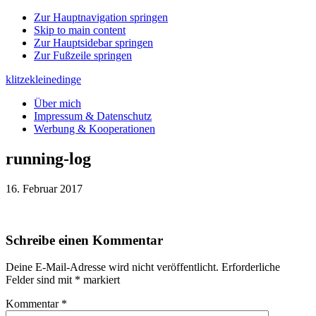
Zur Hauptnavigation springen
Skip to main content
Zur Hauptsidebar springen
Zur Fußzeile springen
klitzekleinedinge
Über mich
Impressum & Datenschutz
Werbung & Kooperationen
running-log
16. Februar 2017
Leser-
Schreibe einen Kommentar
Interaktionen
Deine E-Mail-Adresse wird nicht veröffentlicht.
Erforderliche
Felder sind mit
*
markiert
Kommentar
*