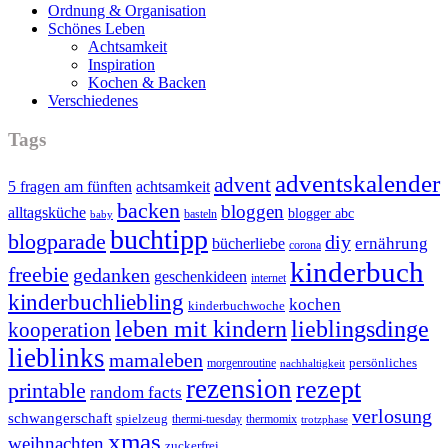
Ordnung & Organisation
Schönes Leben
Achtsamkeit
Inspiration
Kochen & Backen
Verschiedenes
Tags
adventskalender
advent
5 fragen am fünften
achtsamkeit
backen
bloggen
alltagsküche
blogger abc
basteln
baby
buchtipp
blogparade
diy
ernährung
bücherliebe
corona
kinderbuch
freebie
gedanken
geschenkideen
internet
kinderbuchliebling
kochen
kinderbuchwoche
leben mit kindern
lieblingsdinge
kooperation
lieblinks
mamaleben
persönliches
morgenroutine
nachhaltigkeit
rezension
rezept
printable
random facts
verlosung
schwangerschaft
spielzeug
thermi-tuesday
thermomix
trotzphase
xmas
weihnachten
zuckerfrei