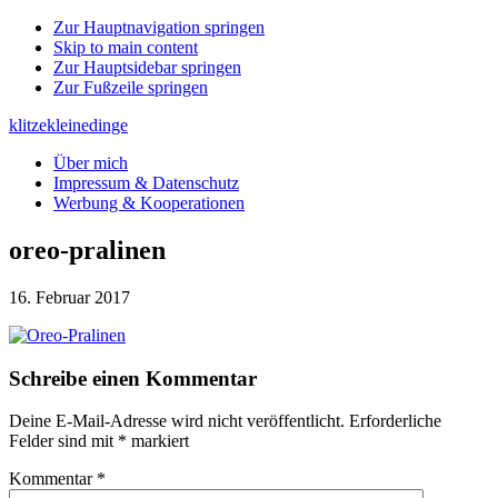
Zur Hauptnavigation springen
Skip to main content
Zur Hauptsidebar springen
Zur Fußzeile springen
klitzekleinedinge
Über mich
Impressum & Datenschutz
Werbung & Kooperationen
oreo-pralinen
16. Februar 2017
Leser-
Schreibe einen Kommentar
Interaktionen
Deine E-Mail-Adresse wird nicht veröffentlicht.
Erforderliche
Felder sind mit
*
markiert
Kommentar
*