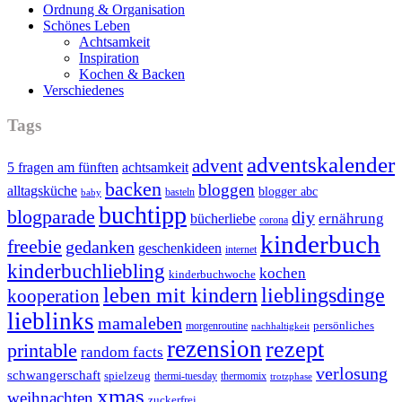
Ordnung & Organisation
Schönes Leben
Achtsamkeit
Inspiration
Kochen & Backen
Verschiedenes
Tags
adventskalender
advent
5 fragen am fünften
achtsamkeit
backen
bloggen
alltagsküche
blogger abc
basteln
baby
buchtipp
blogparade
diy
ernährung
bücherliebe
corona
kinderbuch
freebie
gedanken
geschenkideen
internet
kinderbuchliebling
kochen
kinderbuchwoche
leben mit kindern
lieblingsdinge
kooperation
lieblinks
mamaleben
persönliches
morgenroutine
nachhaltigkeit
rezension
rezept
printable
random facts
verlosung
schwangerschaft
spielzeug
thermi-tuesday
thermomix
trotzphase
xmas
weihnachten
zuckerfrei