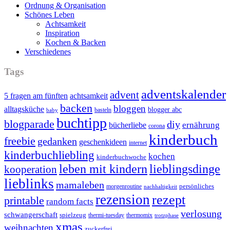
Ordnung & Organisation
Schönes Leben
Achtsamkeit
Inspiration
Kochen & Backen
Verschiedenes
Tags
adventskalender
advent
5 fragen am fünften
achtsamkeit
backen
bloggen
alltagsküche
blogger abc
basteln
baby
buchtipp
blogparade
diy
ernährung
bücherliebe
corona
kinderbuch
freebie
gedanken
geschenkideen
internet
kinderbuchliebling
kochen
kinderbuchwoche
leben mit kindern
lieblingsdinge
kooperation
lieblinks
mamaleben
persönliches
morgenroutine
nachhaltigkeit
rezension
rezept
printable
random facts
verlosung
schwangerschaft
spielzeug
thermi-tuesday
thermomix
trotzphase
xmas
weihnachten
zuckerfrei