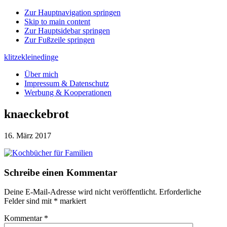
Zur Hauptnavigation springen
Skip to main content
Zur Hauptsidebar springen
Zur Fußzeile springen
klitzekleinedinge
Über mich
Impressum & Datenschutz
Werbung & Kooperationen
knaeckebrot
16. März 2017
Leser-
Schreibe einen Kommentar
Interaktionen
Deine E-Mail-Adresse wird nicht veröffentlicht.
Erforderliche
Felder sind mit
*
markiert
Kommentar
*