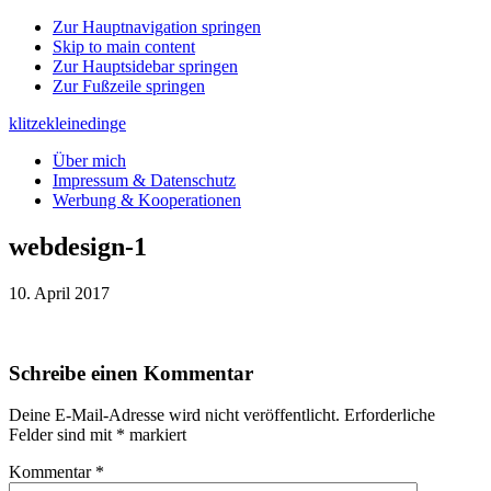
Zur Hauptnavigation springen
Skip to main content
Zur Hauptsidebar springen
Zur Fußzeile springen
klitzekleinedinge
Über mich
Impressum & Datenschutz
Werbung & Kooperationen
webdesign-1
10. April 2017
Leser-
Schreibe einen Kommentar
Interaktionen
Deine E-Mail-Adresse wird nicht veröffentlicht.
Erforderliche
Felder sind mit
*
markiert
Kommentar
*