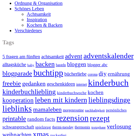
Ordnung & Organisation
Schönes Leben
Achtsamkeit
Inspiration
Kochen & Backen
Verschiedenes
Tags
adventskalender
advent
5 fragen am fünften
achtsamkeit
backen
bloggen
alltagsküche
blogger abc
basteln
baby
buchtipp
blogparade
diy
ernährung
bücherliebe
corona
kinderbuch
freebie
gedanken
geschenkideen
internet
kinderbuchliebling
kochen
kinderbuchwoche
leben mit kindern
lieblingsdinge
kooperation
lieblinks
mamaleben
persönliches
morgenroutine
nachhaltigkeit
rezension
rezept
printable
random facts
verlosung
schwangerschaft
spielzeug
thermi-tuesday
thermomix
trotzphase
xmas
weihnachten
zuckerfrei