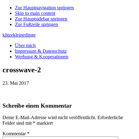
Zur Hauptnavigation springen
Skip to main content
Zur Hauptsidebar springen
Zur Fußzeile springen
klitzekleinedinge
Über mich
Impressum & Datenschutz
Werbung & Kooperationen
crosswave-2
23. Mai 2017
Leser-
Schreibe einen Kommentar
Interaktionen
Deine E-Mail-Adresse wird nicht veröffentlicht.
Erforderliche
Felder sind mit
*
markiert
Kommentar
*