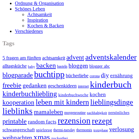
Ordnung & Organisation
Schönes Leben
Achtsamkeit
Inspiration
Kochen & Backen
Verschiedenes
Tags
adventskalender
advent
5 fragen am fünften
achtsamkeit
backen
bloggen
alltagsküche
blogger abc
basteln
baby
buchtipp
blogparade
diy
ernährung
bücherliebe
corona
kinderbuch
freebie
gedanken
geschenkideen
internet
kinderbuchliebling
kochen
kinderbuchwoche
leben mit kindern
lieblingsdinge
kooperation
lieblinks
mamaleben
persönliches
morgenroutine
nachhaltigkeit
rezension
rezept
printable
random facts
verlosung
schwangerschaft
spielzeug
thermi-tuesday
thermomix
trotzphase
xmas
weihnachten
zuckerfrei