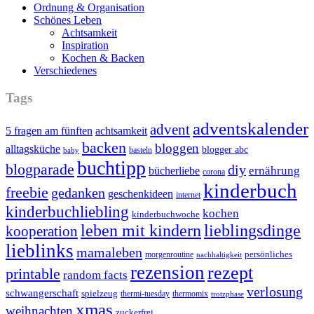
Ordnung & Organisation
Schönes Leben
Achtsamkeit
Inspiration
Kochen & Backen
Verschiedenes
Tags
adventskalender
advent
5 fragen am fünften
achtsamkeit
backen
bloggen
alltagsküche
blogger abc
basteln
baby
buchtipp
blogparade
diy
ernährung
bücherliebe
corona
kinderbuch
freebie
gedanken
geschenkideen
internet
kinderbuchliebling
kochen
kinderbuchwoche
leben mit kindern
lieblingsdinge
kooperation
lieblinks
mamaleben
persönliches
morgenroutine
nachhaltigkeit
rezension
rezept
printable
random facts
verlosung
schwangerschaft
spielzeug
thermi-tuesday
thermomix
trotzphase
xmas
weihnachten
zuckerfrei