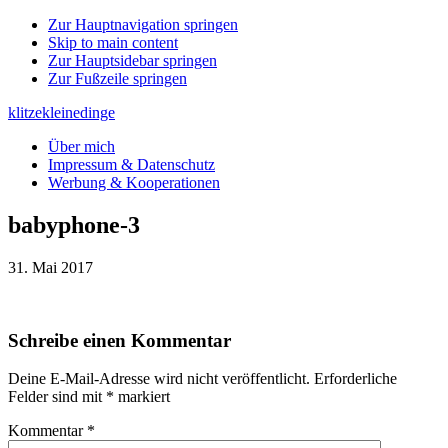
Zur Hauptnavigation springen
Skip to main content
Zur Hauptsidebar springen
Zur Fußzeile springen
klitzekleinedinge
Über mich
Impressum & Datenschutz
Werbung & Kooperationen
babyphone-3
31. Mai 2017
Leser-
Schreibe einen Kommentar
Interaktionen
Deine E-Mail-Adresse wird nicht veröffentlicht.
Erforderliche
Felder sind mit
*
markiert
Kommentar
*