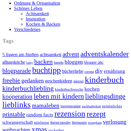
Ordnung & Organisation
Schönes Leben
Achtsamkeit
Inspiration
Kochen & Backen
Verschiedenes
Tags
adventskalender
advent
5 fragen am fünften
achtsamkeit
backen
bloggen
alltagsküche
blogger abc
basteln
baby
buchtipp
blogparade
diy
ernährung
bücherliebe
corona
kinderbuch
freebie
gedanken
geschenkideen
internet
kinderbuchliebling
kochen
kinderbuchwoche
leben mit kindern
lieblingsdinge
kooperation
lieblinks
mamaleben
persönliches
morgenroutine
nachhaltigkeit
rezension
rezept
printable
random facts
verlosung
schwangerschaft
spielzeug
thermi-tuesday
thermomix
trotzphase
xmas
weihnachten
zuckerfrei