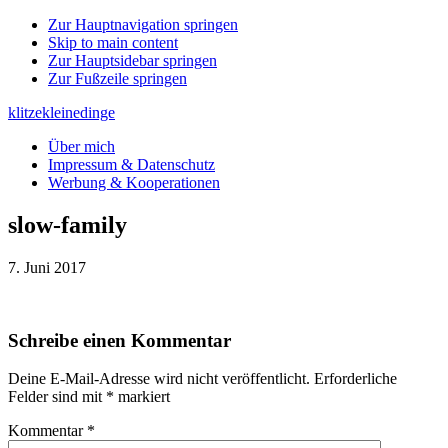
Zur Hauptnavigation springen
Skip to main content
Zur Hauptsidebar springen
Zur Fußzeile springen
klitzekleinedinge
Über mich
Impressum & Datenschutz
Werbung & Kooperationen
slow-family
7. Juni 2017
Leser-
Schreibe einen Kommentar
Interaktionen
Deine E-Mail-Adresse wird nicht veröffentlicht.
Erforderliche
Felder sind mit
*
markiert
Kommentar
*