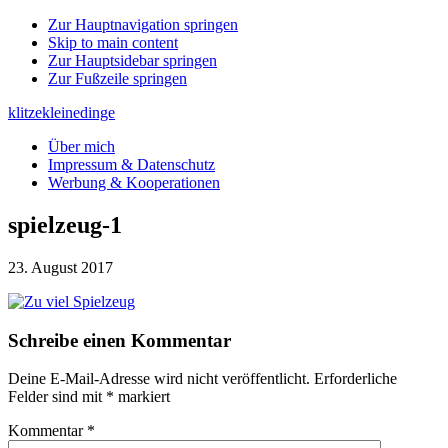
Zur Hauptnavigation springen
Skip to main content
Zur Hauptsidebar springen
Zur Fußzeile springen
klitzekleinedinge
Über mich
Impressum & Datenschutz
Werbung & Kooperationen
spielzeug-1
23. August 2017
Leser-
Schreibe einen Kommentar
Interaktionen
Deine E-Mail-Adresse wird nicht veröffentlicht.
Erforderliche
Felder sind mit
*
markiert
Kommentar
*